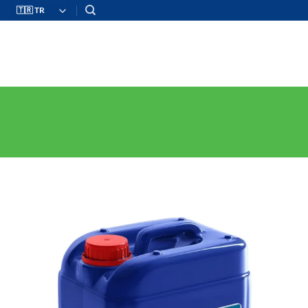
İçeriğe
atla