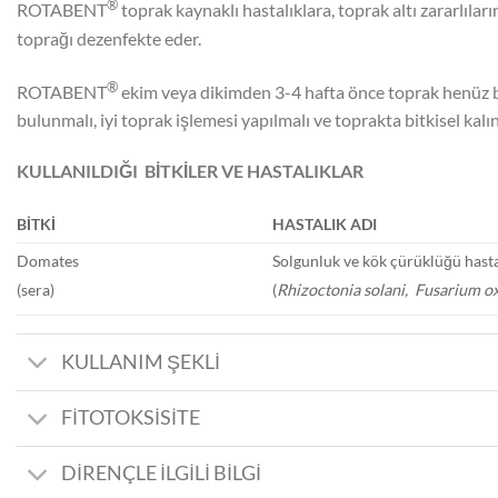
®
ROTABENT
toprak kaynaklı hastalıklara, toprak altı zararlıla
toprağı dezenfekte eder.
®
ROTABENT
ekim veya dikimden 3-4 hafta önce toprak henüz boş
bulunmalı, iyi toprak işlemesi yapılmalı ve toprakta bitkisel kalı
KULLANILDIĞI BİTKİLER VE HASTALIKLAR
BİTKİ
HASTALIK ADI
Domates
Solgunluk ve kök çürüklüğü hasta
(sera)
(
Rhizoctonia solani, Fusarium 
KULLANIM ŞEKLİ
FİTOTOKSİSİTE
DİRENÇLE İLGİLİ BİLGİ