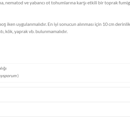
rına, nematod ve yabancı ot tohumlarına karşı etkili bir toprak fumi
 iken uygulanmalıdır. En iyi sonucun alınması için 10 cm derinlikt
ntı, kök, yaprak vb. bulunmamalıdır.
lığı
oxysporum
)