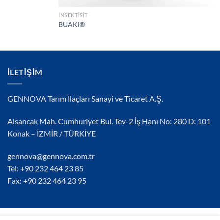
İNSEKTISIT
BUAKI®
İLETIŞIM
GENNOVA Tarım İlaçları Sanayi ve Ticaret A.Ş.
Alsancak Mah. Cumhuriyet Bul. Tev-2 İş Hanı No: 280 D: 101
Konak – İZMİR / TÜRKİYE
gennova@gennova.com.tr
Tel: +90 232 464 23 85
Fax: +90 232 464 23 95