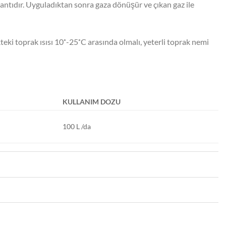
gantıdır. Uyguladıktan sonra gaza dönüşür ve çıkan gaz ile
eki toprak ısısı 10˚-25˚C arasında olmalı, yeterli toprak nemi
KULLANIM DOZU
100 L /da