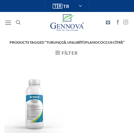
İçeriğe
atla
PRODUCTS TAGGED “TURUNÇGIL UNLUBITI (PLANOCOCCUS CITRI)”
FILTER