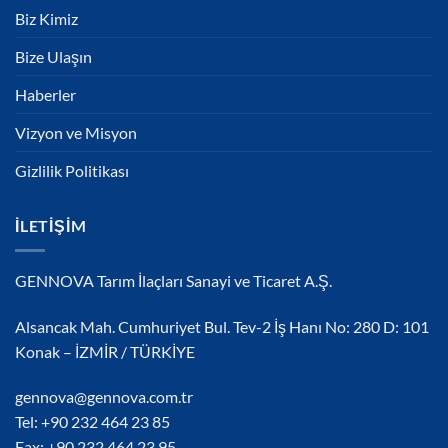
Biz Kimiz
Bize Ulaşın
Haberler
Vizyon ve Misyon
Gizlilik Politikası
İLETIŞIM
GENNOVA Tarım İlaçları Sanayi ve Ticaret A.Ş.
Alsancak Mah. Cumhuriyet Bul. Tev-2 İş Hanı No: 280 D: 101
Konak – İZMİR / TÜRKİYE
gennova@gennova.com.tr
Tel: +90 232 464 23 85
Fax: +90 232 464 23 95