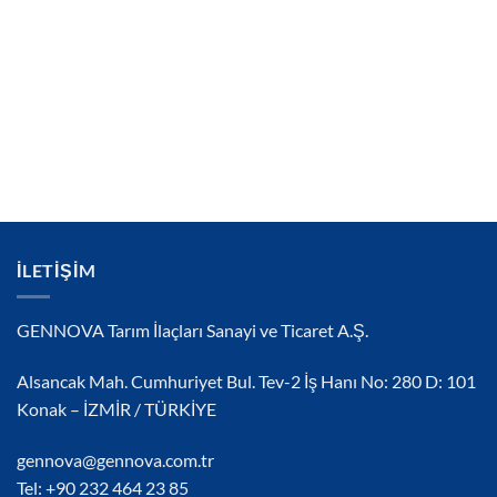
İLETIŞIM
GENNOVA Tarım İlaçları Sanayi ve Ticaret A.Ş.
Alsancak Mah. Cumhuriyet Bul. Tev-2 İş Hanı No: 280 D: 101
Konak – İZMİR / TÜRKİYE
gennova@gennova.com.tr
Tel: +90 232 464 23 85