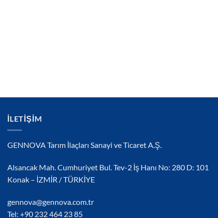
İLETIŞIM
GENNOVA Tarım İlaçları Sanayi ve Ticaret A.Ş.
Alsancak Mah. Cumhuriyet Bul. Tev-2 İş Hanı No: 280 D: 101
Konak – İZMİR / TÜRKİYE
gennova@gennova.com.tr
Tel: +90 232 464 23 85