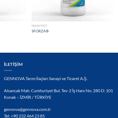
İNSEKTISIT
SFORZA®
İLETIŞIM
GENNOVA Tarım İlaçları Sanayi ve Ticaret A.Ş.
Alsancak Mah. Cumhuriyet Bul. Tev-2 İş Hanı No: 280 D: 101
Konak – İZMİR / TÜRKİYE
gennova@gennova.com.tr
Tel: +90 232 464 23 85