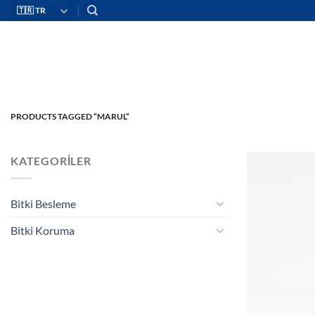
İçeriğe
atla
PRODUCTS TAGGED “MARUL”
KATEGORILER
Bitki Besleme
Bitki Koruma