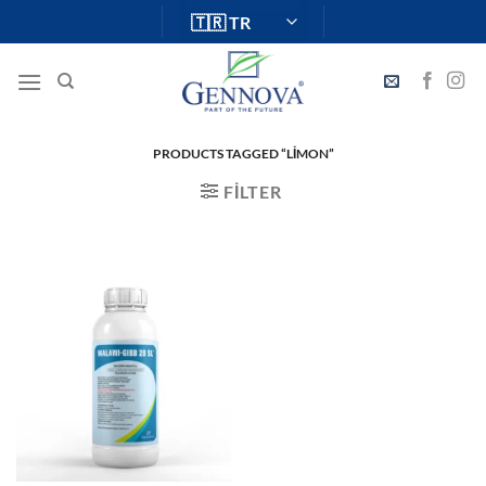
İçeriğe
atla
PRODUCTS TAGGED “LİMON”
FILTER