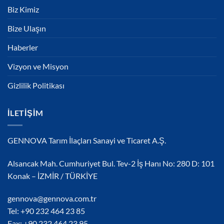
Biz Kimiz
Bize Ulaşın
Haberler
Vizyon ve Misyon
Gizlilik Politikası
İLETIŞIM
GENNOVA Tarım İlaçları Sanayi ve Ticaret A.Ş.
Alsancak Mah. Cumhuriyet Bul. Tev-2 İş Hanı No: 280 D: 101
Konak – İZMİR / TÜRKİYE
gennova@gennova.com.tr
Tel: +90 232 464 23 85
Fax: +90 232 464 23 95