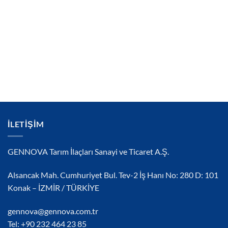
İLETIŞIM
GENNOVA Tarım İlaçları Sanayi ve Ticaret A.Ş.
Alsancak Mah. Cumhuriyet Bul. Tev-2 İş Hanı No: 280 D: 101
Konak – İZMİR / TÜRKİYE
gennova@gennova.com.tr
Tel: +90 232 464 23 85