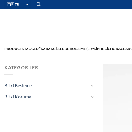
İçeriğe
atla
PRODUCTS TAGGED “KABAKGILLERDE KÜLLEME (ERYSIPHE CICHORACEAR
KATEGORILER
Bitki Besleme
Bitki Koruma