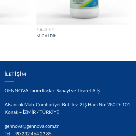
FUNGUSIT
MICALE®
İLETIŞIM
GENNOVA Tarım İlaçları Sanayi ve Ticaret A.Ş.
Alsancak Mah. Cumhuriyet Bul. Tev-2 İş Hanı No: 280 D: 101
Konak – İZMİR / TÜRKİYE
gennova@gennova.com.tr
Tel: +90 232 464 23 85