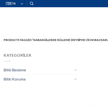
İçeriğe
atla
PRODUCTS TAGGED “KABAKGILLERDE KÜLLEME (ERYSIPHE CICHORACEARU
KATEGORILER
Bitki Besleme
Bitki Koruma