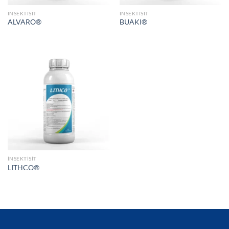
İNSEKTISIT
İNSEKTISIT
ALVARO®
BUAKI®
İNSEKTISIT
LITHCO®