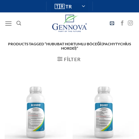
İçeriğe
atla
PRODUCTS TAGGED “HUBUBAT HORTUMLU BÖCEĞI (PACHYTYCHIUS
HORDEI)”
FILTER