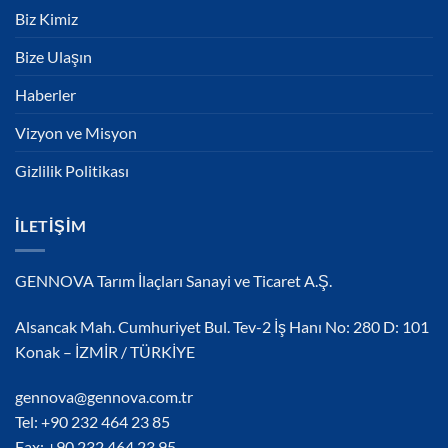
Biz Kimiz
Bize Ulaşın
Haberler
Vizyon ve Misyon
Gizlilik Politikası
İLETIŞIM
GENNOVA Tarım İlaçları Sanayi ve Ticaret A.Ş.
Alsancak Mah. Cumhuriyet Bul. Tev-2 İş Hanı No: 280 D: 101
Konak – İZMİR / TÜRKİYE
gennova@gennova.com.tr
Tel: +90 232 464 23 85
Fax: +90 232 464 23 95